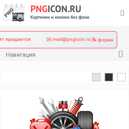
Skip
to
content
айт продается
✉️ mail@pngicon.ru
|
📝 форма
Навигация
Главная
Png иконки
Картинки без фона
Фото без фона
Контакты