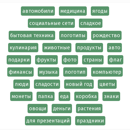
автомобили
медицина
ягоды
социальные сети
сладкое
бытовая техника
логотипы
рождество
кулинария
животные
продукты
авто
подарки
фрукты
фото
страны
флаг
финансы
музыка
логотип
компьютер
люди
сладости
новый год
цветы
монеты
папка
еда
коробка
знаки
овощи
деньги
растения
для презентаций
праздники