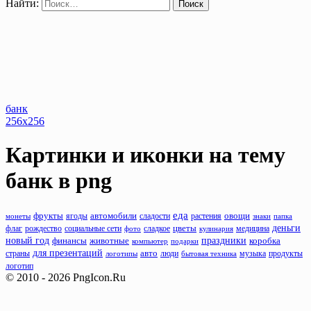
Найти:
банк
256x256
Картинки и иконки на тему
банк
в png
еда
фрукты
автомобили
сладости
растения
овощи
монеты
ягоды
знаки
папка
деньги
флаг
рождество
цветы
социальные сети
фото
сладкое
кулинария
медицина
новый год
животные
праздники
финансы
коробка
компьютер
подарки
для презентаций
авто
люди
музыка
продукты
страны
логотипы
бытовая техника
логотип
© 2010 - 2026 PngIcon.Ru