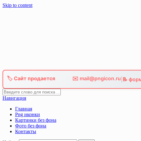
Skip to content
🏷️ Сайт продается
✉️ mail@pngicon.ru
|
📝 фор
Навигация
Главная
Png иконки
Картинки без фона
Фото без фона
Контакты