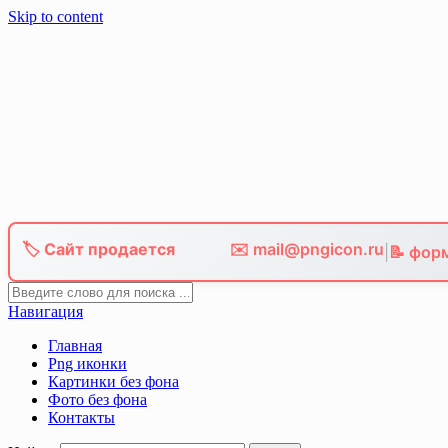
Skip to content
🏷️ Сайт продается
✉️ mail@pngicon.ru
|
📝 фор
Навигация
Главная
Png иконки
Картинки без фона
Фото без фона
Контакты