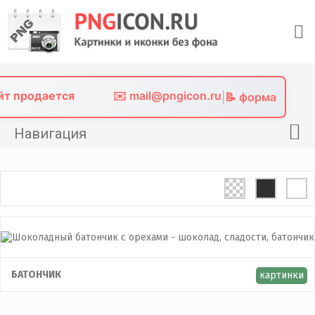
Skip
to
content
айт продается
✉️ mail@pngicon.ru
|
📝 форма
Навигация
Главная
Png иконки
Картинки без фона
Фото без фона
Контакты
БАТОНЧИК
картинки