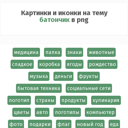
Картинки и иконки на тему
батончик
в png
медицина
папка
знаки
животные
сладкое
коробка
ягоды
рождество
музыка
деньги
фрукты
бытовая техника
социальные сети
логотип
страны
продукты
кулинария
цветы
авто
логотипы
компьютер
фото
подарки
флаг
новый год
еда