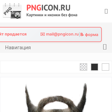
Skip
to
content
айт продается
✉️ mail@pngicon.ru
|
📝 форма
Навигация
Главная
Png иконки
Картинки без фона
Фото без фона
Контакты