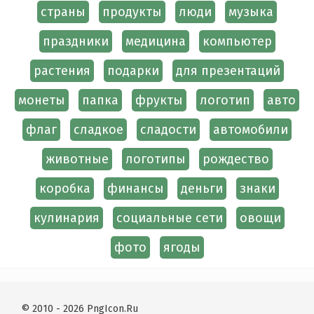
страны
продукты
люди
музыка
праздники
медицина
компьютер
растения
подарки
для презентаций
монеты
папка
фрукты
логотип
авто
флаг
сладкое
сладости
автомобили
животные
логотипы
рождество
коробка
финансы
деньги
знаки
кулинария
социальные сети
овощи
фото
ягоды
© 2010 - 2026 PngIcon.Ru