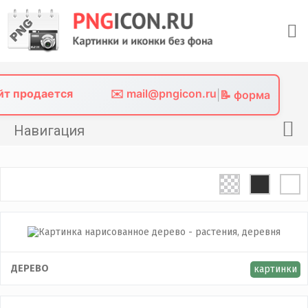
Skip
to
content
айт продается
✉️ mail@pngicon.ru
|
📝 форма
Навигация
Главная
Png иконки
Картинки без фона
Фото без фона
Контакты
ДЕРЕВО
картинки