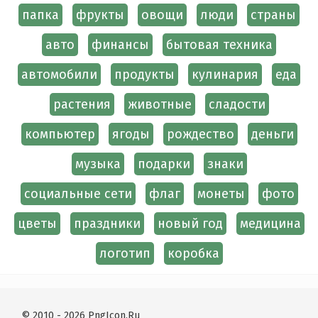
папка
фрукты
овощи
люди
страны
авто
финансы
бытовая техника
автомобили
продукты
кулинария
еда
растения
животные
сладости
компьютер
ягоды
рождество
деньги
музыка
подарки
знаки
социальные сети
флаг
монеты
фото
цветы
праздники
новый год
медицина
логотип
коробка
© 2010 - 2026 PngIcon.Ru