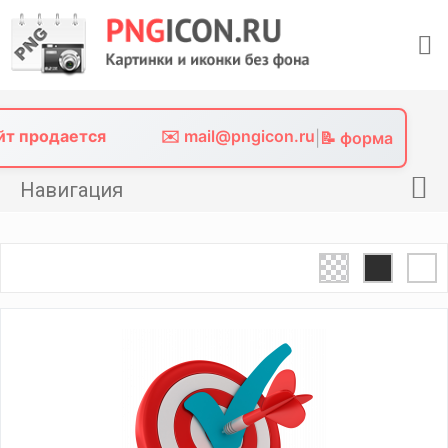
Skip
to
content
айт продается
✉️ mail@pngicon.ru
|
📝 форма
Навигация
Главная
Png иконки
Картинки без фона
Фото без фона
Контакты