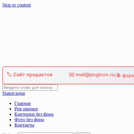
Skip to content
🏷️ Сайт продается
✉️ mail@pngicon.ru
|
📝 фор
Навигация
Главная
Png иконки
Картинки без фона
Фото без фона
Контакты