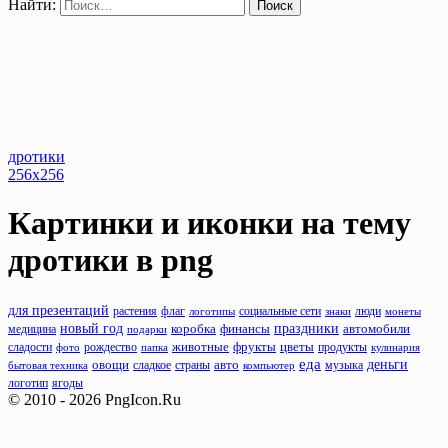
Найти:
дротики
256x256
Картинки и иконки на тему
дротики
в png
для презентаций
растения
флаг
люди
логотипы
социальные сети
знаки
монеты
новый год
праздники
коробка
финансы
автомобили
медицина
подарки
животные
фрукты
сладости
рождество
цветы
продукты
фото
папка
кулинария
еда
деньги
овощи
авто
музыка
бытовая техника
сладкое
страны
компьютер
логотип
ягоды
© 2010 - 2026 PngIcon.Ru