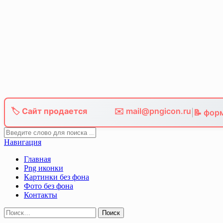
Skip
to
content
🏷️ Сайт продается
✉️ mail@pngicon.ru
|
📝 фор
Навигация
Главная
Png иконки
Картинки без фона
Фото без фона
Контакты
Найти: