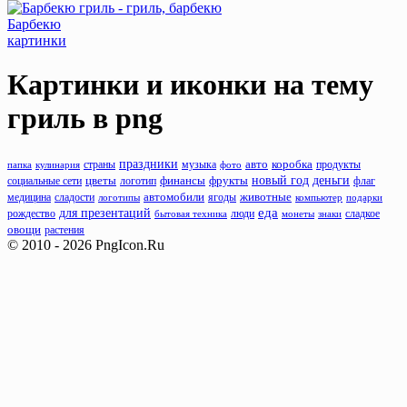
Барбекю
картинки
Картинки и иконки на тему
гриль
в png
праздники
музыка
авто
коробка
продукты
папка
кулинария
страны
фото
новый год
деньги
фрукты
цветы
финансы
флаг
социальные сети
логотип
животные
сладости
автомобили
медицина
логотипы
ягоды
компьютер
подарки
еда
для презентаций
рождество
люди
бытовая техника
монеты
знаки
сладкое
овощи
растения
© 2010 - 2026 PngIcon.Ru