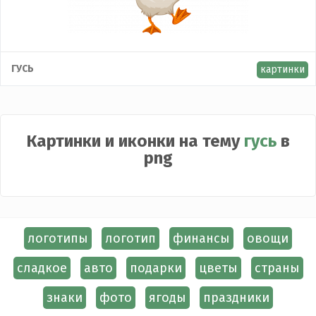
ГУСЬ
картинки
Картинки и иконки на тему
гусь
в
png
логотипы
логотип
финансы
овощи
сладкое
авто
подарки
цветы
страны
знаки
фото
ягоды
праздники