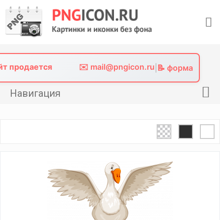
Skip
to
content
айт продается
✉️ mail@pngicon.ru
|
📝 форма
Навигация
Главная
Png иконки
Картинки без фона
Фото без фона
Контакты