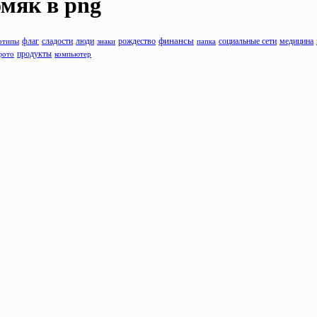
омяк
в png
флаг
сладости
люди
рождество
финансы
отипы
знаки
папка
социальные сети
медицина
продукты
фото
компьютер