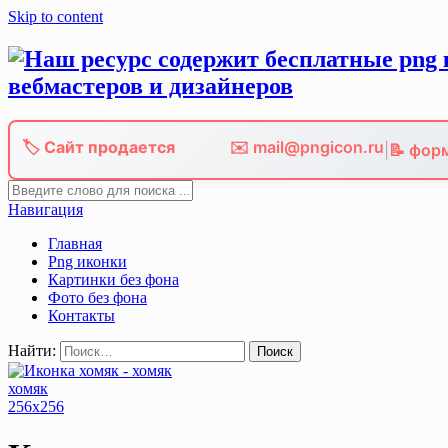
Skip to content
🏷️ Сайт продается
✉️ mail@pngicon.ru
|
📝 фор
Навигация
Главная
Png иконки
Картинки без фона
Фото без фона
Контакты
Найти:
хомяк
256x256