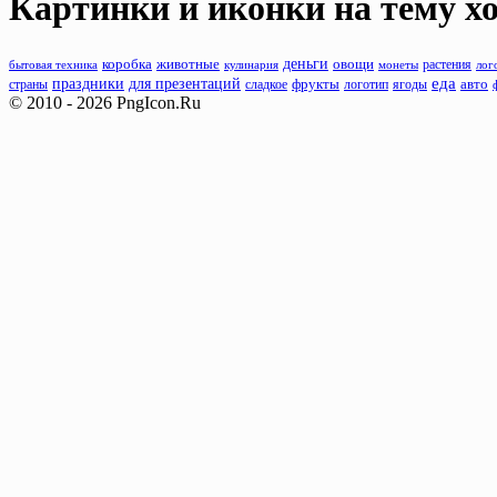
Картинки и иконки на тему
х
деньги
животные
коробка
овощи
растения
бытовая техника
кулинария
монеты
лог
еда
праздники
для презентаций
фрукты
авто
страны
сладкое
логотип
ягоды
© 2010 - 2026 PngIcon.Ru