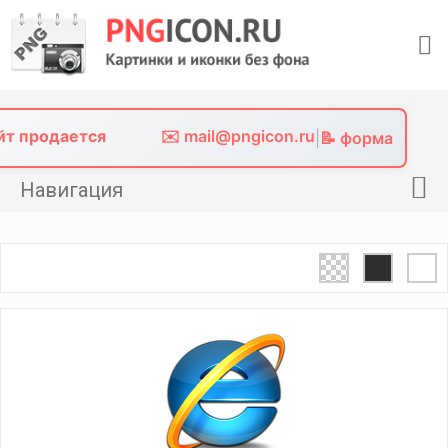
Skip
to
content
айт продается
✉️ mail@pngicon.ru
|
📝 форма
Навигация
Главная
Png иконки
Картинки без фона
Фото без фона
Контакты