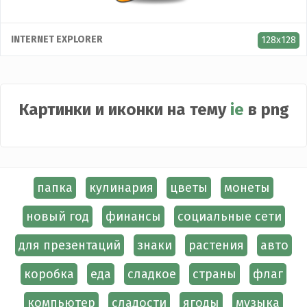
INTERNET EXPLORER
128x128
Картинки и иконки на тему
ie
в png
папка
кулинария
цветы
монеты
новый год
финансы
социальные сети
для презентаций
знаки
растения
авто
коробка
еда
сладкое
страны
флаг
компьютер
сладости
ягоды
музыка