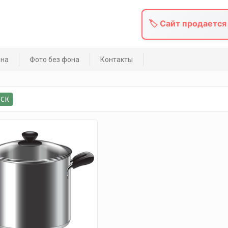
🏷️ Сайт продается
она
Фото без фона
Контакты