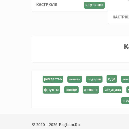
КАСТРЮЛЯ
картинки
КАСТРЮ
К
еда
рождество
монеты
подарки
ком
фрукты
деньги
овощи
медицина
яго
© 2010 - 2026 PngIcon.Ru