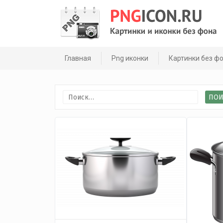
Skip
to
content
Главная
Png иконки
Картинки без ф
Найти: