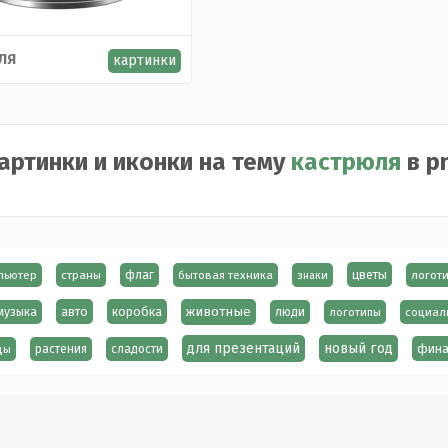
ЛЯ
картинки
артинки и иконки на тему
кастрюля
в p
цветы
пьютер
страны
флаг
бытовая техника
знаки
логот
авто
коробка
животные
музыка
люди
логотипы
социал
для презентаций
новый год
фина
ды
растения
сладости