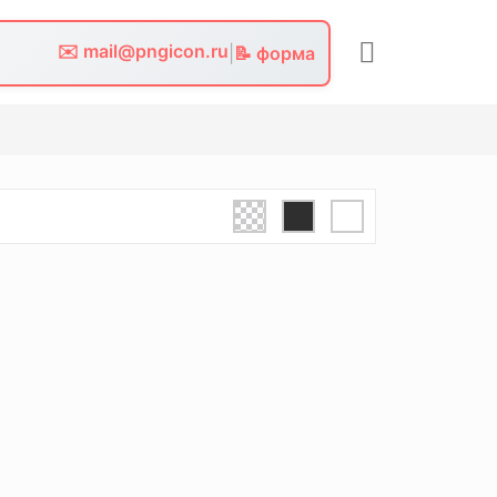
✉️ mail@pngicon.ru
|
📝 форма