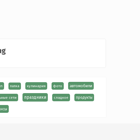
ng
автомобили
ип
кулинария
фото
папка
праздники
ьные сети
сладкое
продукты
нсы