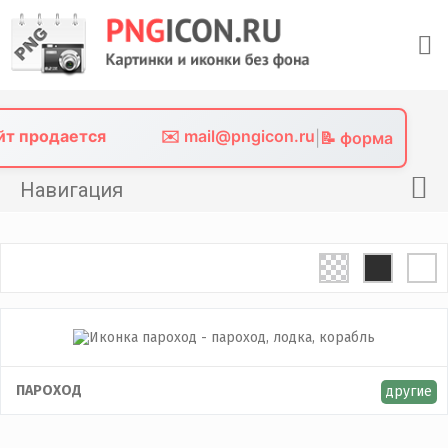
Skip
to
content
айт продается
✉️ mail@pngicon.ru
|
📝 форма
Навигация
Главная
Png иконки
Картинки без фона
Фото без фона
Контакты
ПАРОХОД
другие