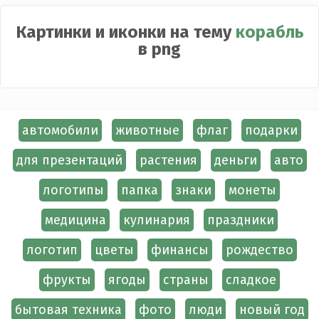
Картинки и иконки на тему
корабль
в png
автомобили
животные
флаг
подарки
для презентаций
растения
деньги
авто
логотипы
папка
знаки
монеты
медицина
кулинария
праздники
логотип
цветы
финансы
рождество
фрукты
ягоды
страны
сладкое
бытовая техника
фото
люди
новый год