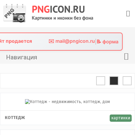
Skip
to
content
айт продается
✉️ mail@pngicon.ru
|
📝 форма
Навигация
Главная
Png иконки
Картинки без фона
Фото без фона
Контакты
КОТТЕДЖ
картинки