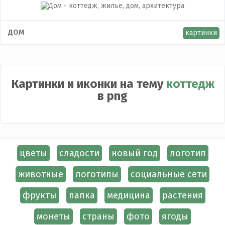
ДОМ
картинки
Картинки и иконки на тему
коттедж
в png
цветы
сладости
новый год
логотип
животные
логотипы
социальные сети
фрукты
папка
медицина
растения
монеты
страны
фото
ягоды