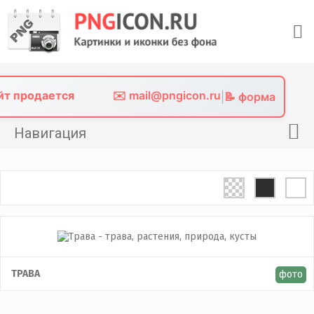
Skip
to
content
айт продается
✉️ mail@pngicon.ru
|
📝 форма
Навигация
Главная
Png иконки
Картинки без фона
Фото без фона
Контакты
ТРАВА
фото