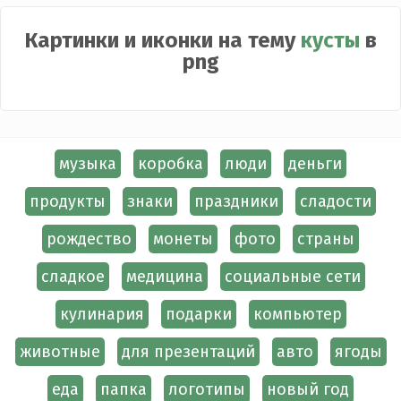
Картинки и иконки на тему
кусты
в
png
музыка
коробка
люди
деньги
продукты
знаки
праздники
сладости
рождество
монеты
фото
страны
сладкое
медицина
социальные сети
кулинария
подарки
компьютер
животные
для презентаций
авто
ягоды
еда
папка
логотипы
новый год