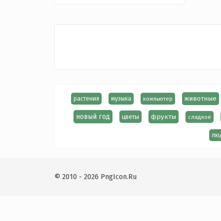
животные
растения
музыка
компьютер
новый год
фрукты
цветы
сладкое
лю
© 2010 - 2026 PngIcon.Ru