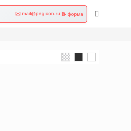
✉️ mail@pngicon.ru
|
📝 форма