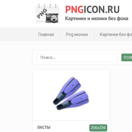
Skip
to
content
Главная
Png иконки
Картинки без ф
Найти:
ЛАСТЫ
256x256