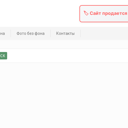
🏷️ Сайт продается
она
Фото без фона
Контакты