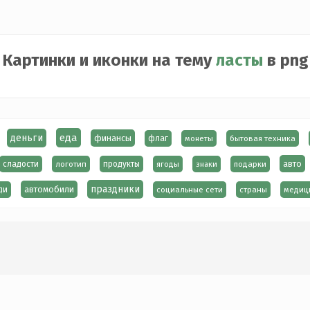
Картинки и иконки на тему
ласты
в png
еда
деньги
финансы
флаг
монеты
бытовая техника
авто
сладости
логотип
продукты
ягоды
знаки
подарки
праздники
автомобили
ди
социальные сети
страны
медиц