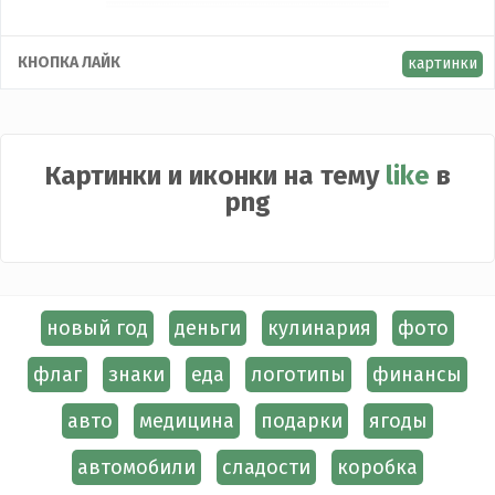
КНОПКА ЛАЙК
картинки
Картинки и иконки на тему
like
в
png
новый год
деньги
кулинария
фото
флаг
знаки
еда
логотипы
финансы
авто
медицина
подарки
ягоды
автомобили
сладости
коробка