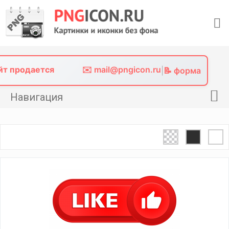
Skip
to
content
айт продается
✉️ mail@pngicon.ru
|
📝 форма
Навигация
Главная
Png иконки
Картинки без фона
Фото без фона
Контакты