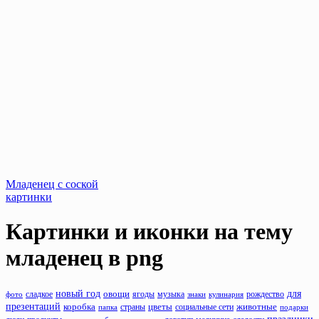
Младенец с соской
картинки
Картинки и иконки на тему
младенец
в png
новый год
для
овощи
музыка
рождество
фото
сладкое
ягоды
знаки
кулинария
презентаций
животные
коробка
цветы
папка
страны
социальные сети
подарки