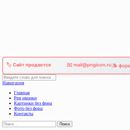
Skip
to
content
🏷️ Сайт продается
✉️ mail@pngicon.ru
|
📝 фор
Навигация
Главная
Png иконки
Картинки без фона
Фото без фона
Контакты
Найти: