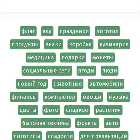
флаг
еда
праздники
логотип
продукты
знаки
коробка
кулинария
медицина
подарки
монеты
социальные сети
ягоды
люди
новый год
животные
автомобили
финансы
компьютер
овощи
музыка
цветы
фото
сладкое
растения
бытовая техника
фрукты
авто
логотипы
сладости
для презентаций