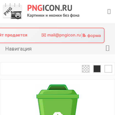
Skip
to
content
айт продается
✉️ mail@pngicon.ru
|
📝 форма
Навигация
Главная
Png иконки
Картинки без фона
Фото без фона
Контакты