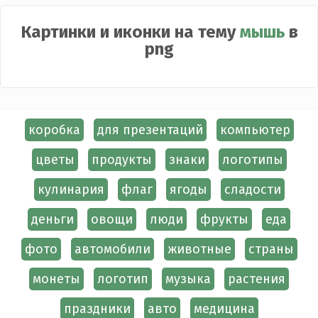
Картинки и иконки на тему
мышь
в
png
коробка
для презентаций
компьютер
цветы
продукты
знаки
логотипы
кулинария
флаг
ягоды
сладости
деньги
овощи
люди
фрукты
еда
фото
автомобили
животные
страны
монеты
логотип
музыка
растения
праздники
авто
медицина