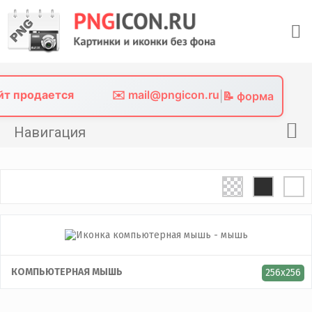
Skip
to
content
айт продается
✉️ mail@pngicon.ru
|
📝 форма
Навигация
Главная
Png иконки
Картинки без фона
Фото без фона
Контакты
КОМПЬЮТЕРНАЯ МЫШЬ
256x256