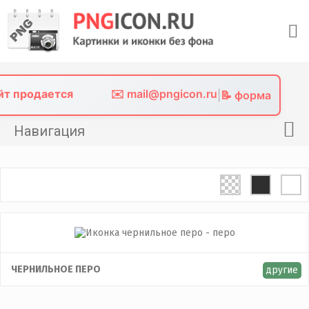
Skip
to
content
айт продается
✉️ mail@pngicon.ru
|
📝 форма
Навигация
Главная
Png иконки
Картинки без фона
Фото без фона
Контакты
ЧЕРНИЛЬНОЕ ПЕРО
другие