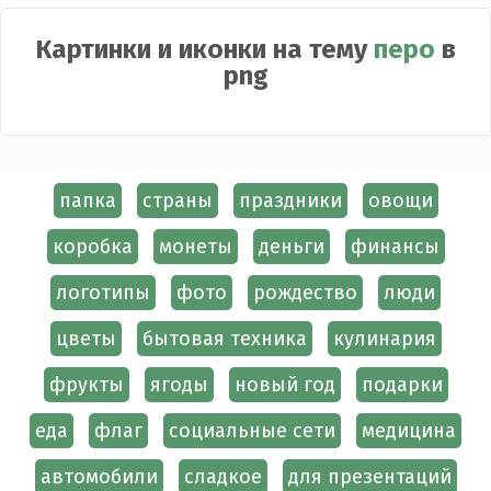
Картинки и иконки на тему
перо
в
png
папка
страны
праздники
овощи
коробка
монеты
деньги
финансы
логотипы
фото
рождество
люди
цветы
бытовая техника
кулинария
фрукты
ягоды
новый год
подарки
еда
флаг
социальные сети
медицина
автомобили
сладкое
для презентаций