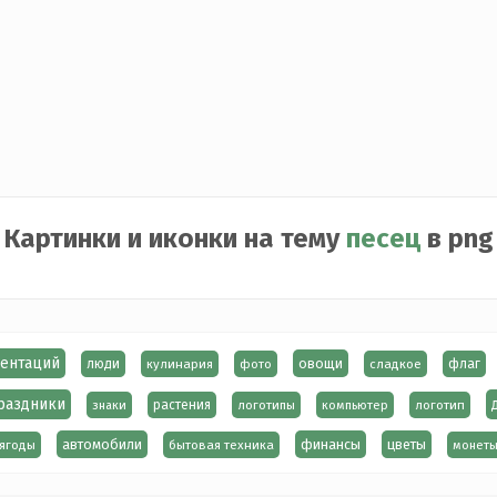
Картинки и иконки на тему
песец
в png
зентаций
овощи
люди
кулинария
фото
сладкое
флаг
раздники
знаки
растения
логотипы
компьютер
логотип
автомобили
финансы
цветы
ягоды
бытовая техника
монет