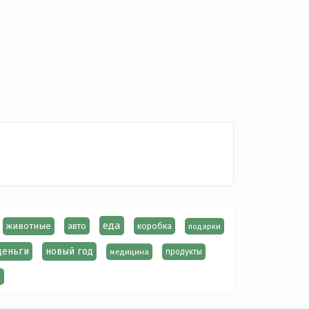
еда
животные
авто
коробка
подарки
деньги
новый год
медицина
продукты
ы