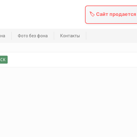
🏷️ Сайт продается
она
Фото без фона
Контакты