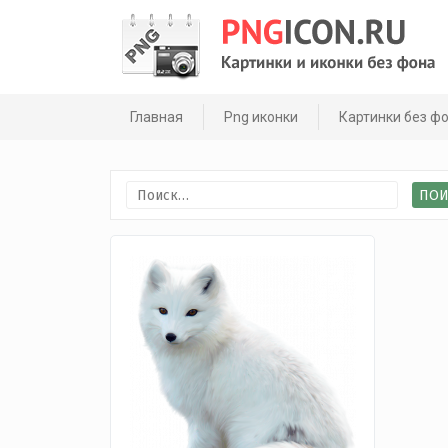
Skip
to
content
Главная
Png иконки
Картинки без ф
Найти: