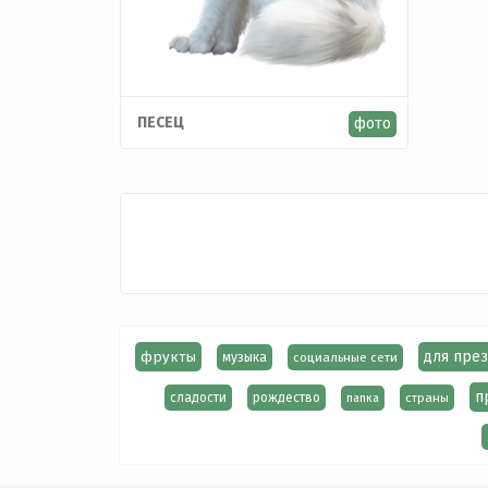
ПЕСЕЦ
фото
фрукты
для пре
музыка
социальные сети
п
сладости
рождество
страны
папка