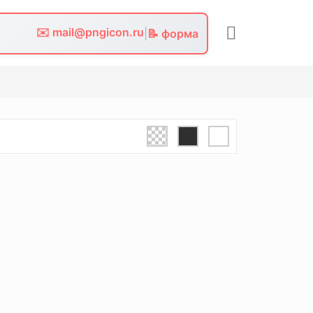
✉️ mail@pngicon.ru
|
📝 форма