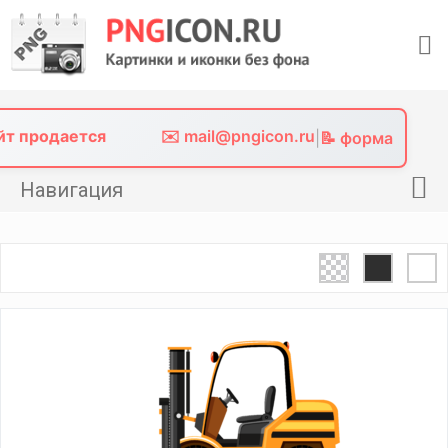
Skip
to
content
айт продается
✉️ mail@pngicon.ru
|
📝 форма
Навигация
Главная
Png иконки
Картинки без фона
Фото без фона
Контакты