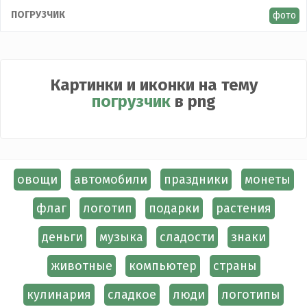
ПОГРУЗЧИК
фото
Картинки и иконки на тему
погрузчик
в png
овощи
автомобили
праздники
монеты
флаг
логотип
подарки
растения
деньги
музыка
сладости
знаки
животные
компьютер
страны
кулинария
сладкое
люди
логотипы