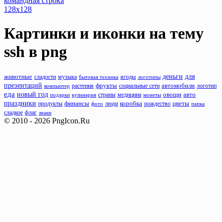
командная строка
128x128
Картинки и иконки на тему
ssh
в png
деньги
животные
для
сладости
музыка
бытовая техника
ягоды
логотипы
презентаций
фрукты
растения
автомобили
компьютер
социальные сети
логотип
еда
новый год
овощи
авто
подарки
кулинария
страны
медицина
монеты
праздники
продукты
финансы
люди
коробка
рождество
цветы
фото
папка
флаг
сладкое
знаки
© 2010 - 2026 PngIcon.Ru