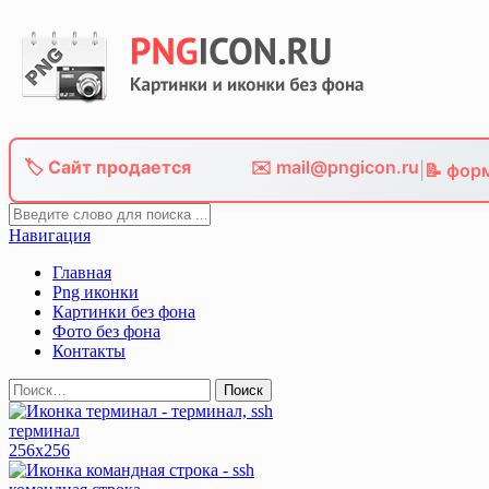
Skip
to
content
🏷️ Сайт продается
✉️ mail@pngicon.ru
|
📝 фор
Навигация
Главная
Png иконки
Картинки без фона
Фото без фона
Контакты
Найти:
терминал
256x256