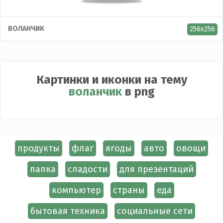
ВОЛАНЧИК
256x256
Картинки и иконки на тему
воланчик
в png
продукты
флаг
ягоды
авто
овощи
папка
сладости
для презентаций
компьютер
страны
еда
бытовая техника
социальные сети