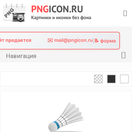
Skip
to
content
айт продается
✉️ mail@pngicon.ru
|
📝 форма
Навигация
Главная
Png иконки
Картинки без фона
Фото без фона
Контакты