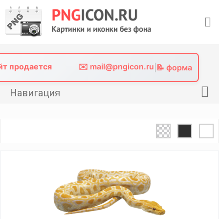
Skip
to
content
айт продается
✉️ mail@pngicon.ru
|
📝 форма
Навигация
Главная
Png иконки
Картинки без фона
Фото без фона
Контакты