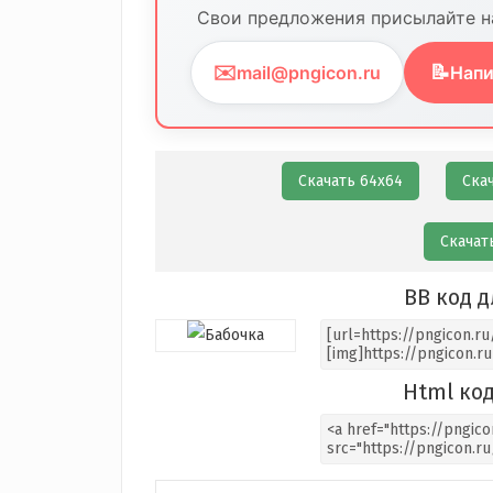
Свои предложения присылайте на
✉️
📝
mail@pngicon.ru
Напи
Скачать 64х64
Ска
Скачат
BB код д
Html код