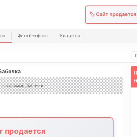
🏷️ Сайт продается
она
Фото без фона
Контакты
На
Бабочка
П
н
йт продается