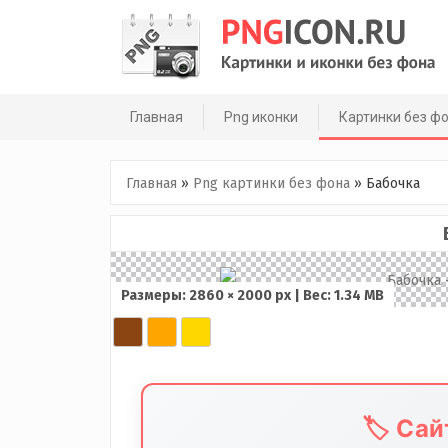
Skip
to
content
Главная
Png иконки
Картинки без ф
Главная
»
Png картинки без фона
»
Бабочка
Размеры: 2860 × 2000 px | Вес: 1.34 MB
🏷️ Са