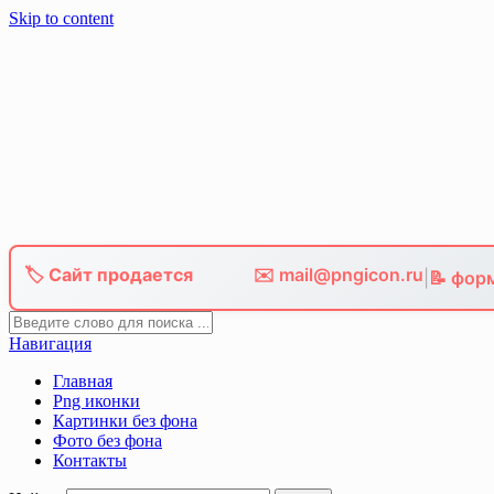
Skip to content
🏷️ Сайт продается
✉️ mail@pngicon.ru
|
📝 фор
Навигация
Главная
Png иконки
Картинки без фона
Фото без фона
Контакты