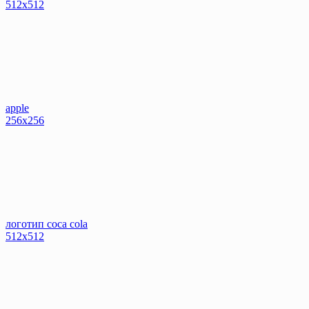
512x512
apple
256x256
логотип coca cola
512x512