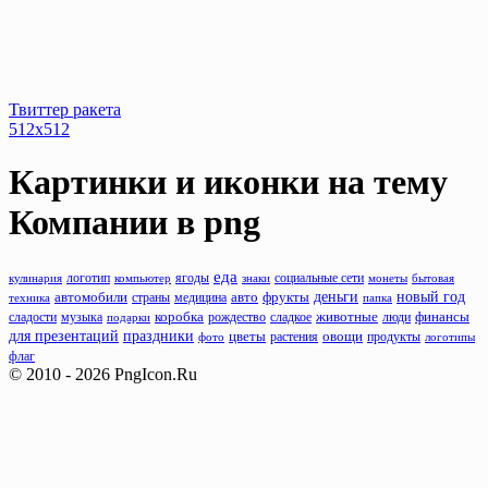
Твиттер ракета
512x512
Картинки и иконки на тему
Компании
в png
еда
кулинария
логотип
компьютер
ягоды
знаки
социальные сети
монеты
бытовая
деньги
новый год
фрукты
автомобили
авто
техника
страны
медицина
папка
животные
сладости
музыка
коробка
рождество
люди
финансы
подарки
сладкое
для презентаций
праздники
цветы
растения
овощи
продукты
фото
логотипы
флаг
© 2010 - 2026 PngIcon.Ru