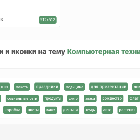
K
512x512
и и иконки на тему
Компьютерная техн
кты
праздники
для презентаций
монеты
медицина
лю
социальные сети
продукты
фото
знаки
рождество
флаг
деньги
коробка
цветы
авто
ягоды
растения
папка