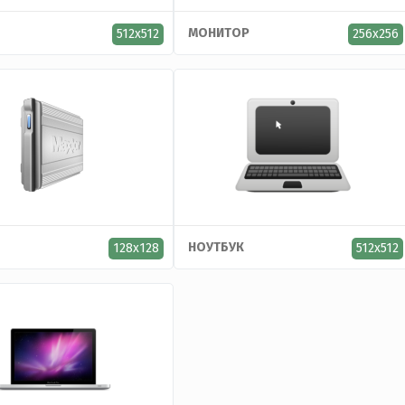
МОНИТОР
512x512
256x256
НОУТБУК
128x128
512x512