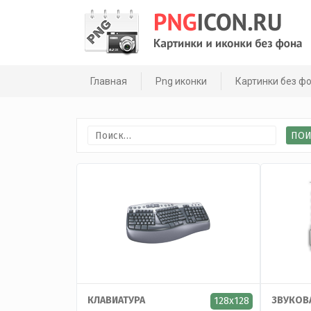
Skip
to
content
Главная
Png иконки
Картинки без ф
Найти:
КЛАВИАТУРА
ЗВУКОВА
128x128