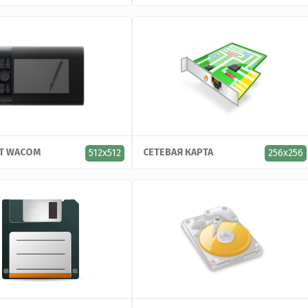
Т WACOM
СЕТЕВАЯ КАРТА
512x512
256x256