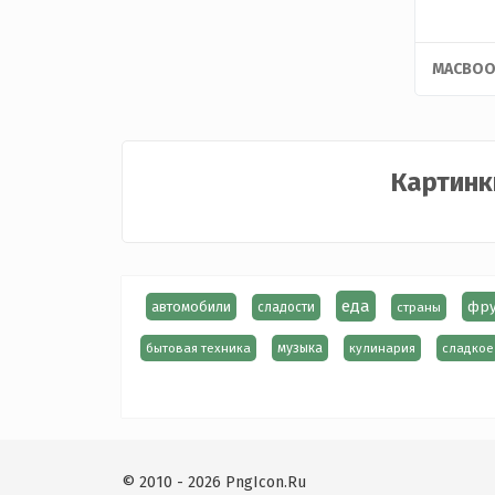
MACBOO
Картинк
еда
фру
автомобили
сладости
страны
бытовая техника
музыка
кулинария
сладкое
© 2010 - 2026 PngIcon.Ru