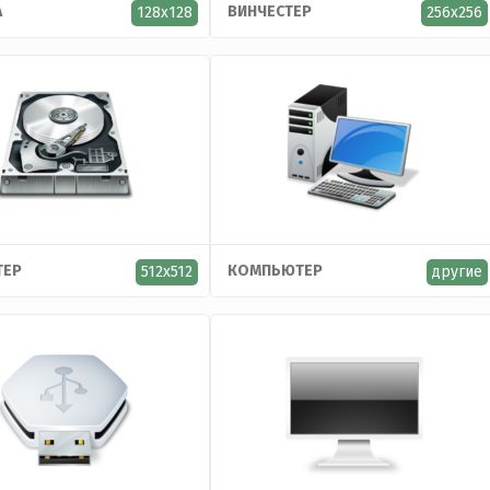
А
ВИНЧЕСТЕР
128x128
256x256
ТЕР
КОМПЬЮТЕР
512x512
другие