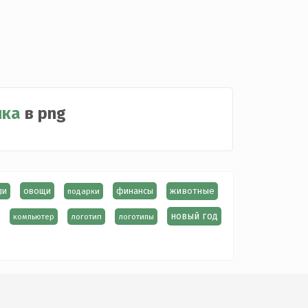
ика
в png
овощи
финансы
животные
ди
подарки
новый год
компьютер
логотип
логотипы