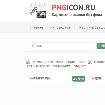
Skip
to
content
Главная
Png иконки
Картинки без ф
Найти:
ИНСТАГРАММ
ЖДУН
другие