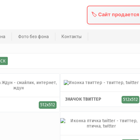
🏷️ Сайт продается
она
Фото без фона
Контакты
ЗНАЧОК ТВИТТЕР
512x512
512x512