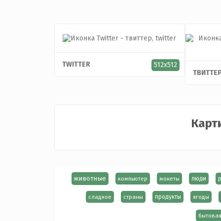
TWITTER
512x512
ТВИТТЕР
Карт
животные
компьютер
монеты
люди
сладкое
страны
продукты
ягоды
бытовая