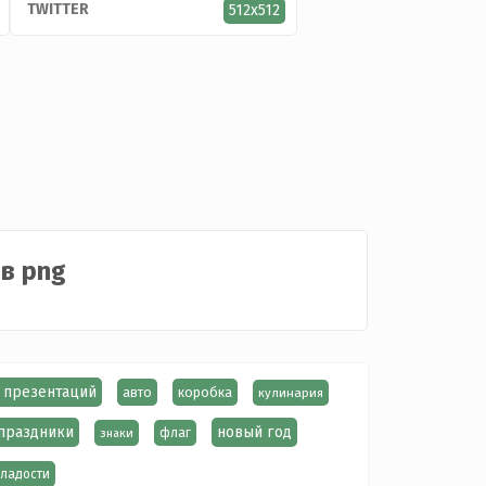
TWITTER
512x512
в png
 презентаций
авто
коробка
кулинария
праздники
новый год
знаки
флаг
сладости