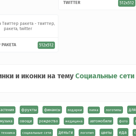
TWITTER
512x512
 РАКЕТА
512x512
инки и иконки на тему
Социальные сети
фрукты
для
финансы
растения
подарки
логотипы
папка
овощи
автомобили
музыка
рождество
медицина
фото
еда
деньги
цветы
 техника
социальные сети
логотип