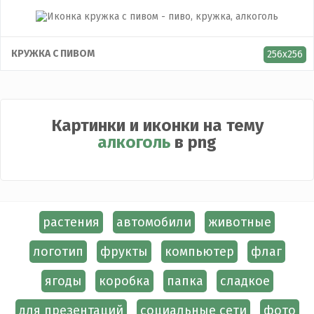
КРУЖКА С ПИВОМ
256x256
Картинки и иконки на тему
алкоголь
в png
растения
автомобили
животные
логотип
фрукты
компьютер
флаг
ягоды
коробка
папка
сладкое
для презентаций
социальные сети
фото