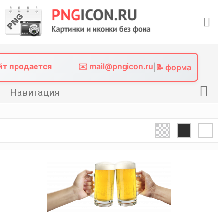
Skip
to
content
айт продается
✉️ mail@pngicon.ru
|
📝 форма
Навигация
Главная
Png иконки
Картинки без фона
Фото без фона
Контакты