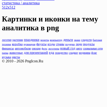
статистика / аналитика
512x512
Картинки и иконки на тему
аналитика
в png
деньги
праздники
растения
сладости
логотип
монеты
компьютер
знаки
бытовая
фрукты
коробка
люди
продукты
техника
кулинария
ягоды
страны
подарки
новый год
финансы
автомобили
овощи
авто
фото
логотипы
социальные сети
еда
животные
для презентаций
рождество
флаг
папка
сладкое
медицина
музыка
цветы
© 2010 - 2026 PngIcon.Ru