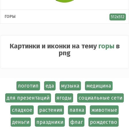
ГОРЫ
512x512
Картинки и иконки на тему
горы
в
png
логотип
еда
музыка
медицина
для презентаций
ягоды
социальные сети
сладкое
растения
папка
животные
деньги
праздники
флаг
рождество