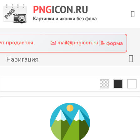
Skip
to
content
айт продается
✉️ mail@pngicon.ru
|
📝 форма
Навигация
Главная
Png иконки
Картинки без фона
Фото без фона
Контакты