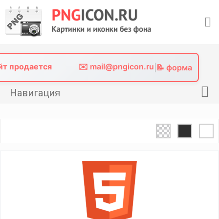
Skip
to
content
айт продается
✉️ mail@pngicon.ru
|
📝 форма
Навигация
Главная
Png иконки
Картинки без фона
Фото без фона
Контакты