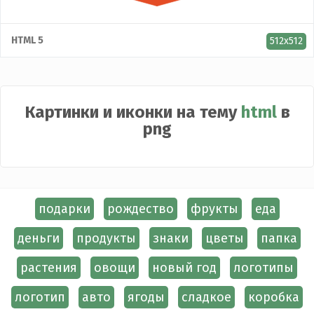
HTML 5
512x512
Картинки и иконки на тему
html
в
png
подарки
рождество
фрукты
еда
деньги
продукты
знаки
цветы
папка
растения
овощи
новый год
логотипы
логотип
авто
ягоды
сладкое
коробка