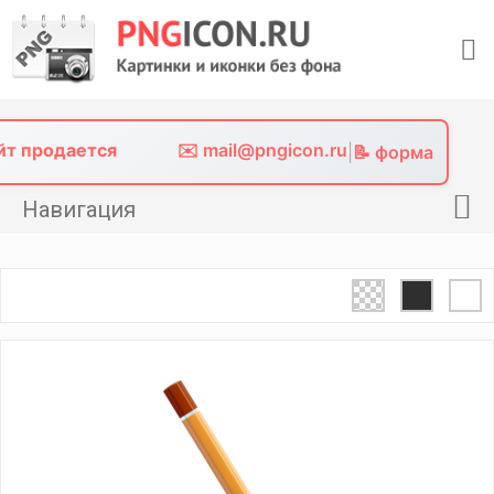
Skip
to
content
айт продается
✉️ mail@pngicon.ru
|
📝 форма
Навигация
Главная
Png иконки
Картинки без фона
Фото без фона
Контакты