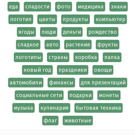
еда
сладости
фото
медицина
знаки
логотип
цветы
продукты
компьютер
ягоды
люди
деньги
рождество
сладкое
авто
растения
фрукты
логотипы
страны
коробка
папка
новый год
праздники
овощи
автомобили
финансы
для презентаций
социальные сети
подарки
монеты
музыка
кулинария
бытовая техника
флаг
животные