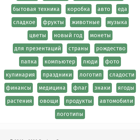
бытовая техника
коробка
авто
еда
сладкое
фрукты
животные
музыка
цветы
новый год
монеты
для презентаций
страны
рождество
папка
компьютер
люди
фото
кулинария
праздники
логотип
сладости
финансы
медицина
флаг
знаки
ягоды
растения
овощи
продукты
автомобили
логотипы