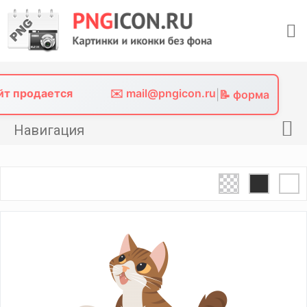
Skip
to
content
айт продается
✉️ mail@pngicon.ru
|
📝 форма
Навигация
Главная
Png иконки
Картинки без фона
Фото без фона
Контакты