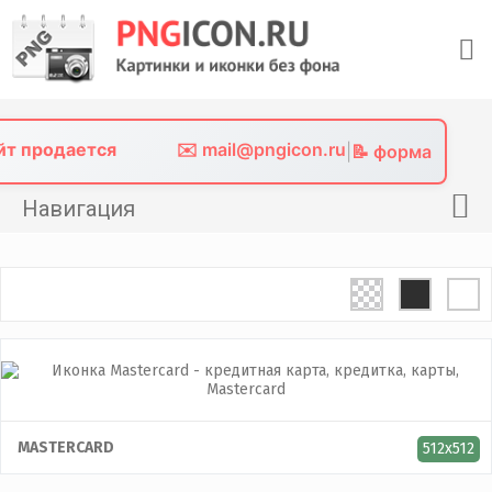
Skip
to
content
айт продается
✉️ mail@pngicon.ru
|
📝 форма
Навигация
Главная
Png иконки
Картинки без фона
Фото без фона
Контакты
MASTERCARD
512x512