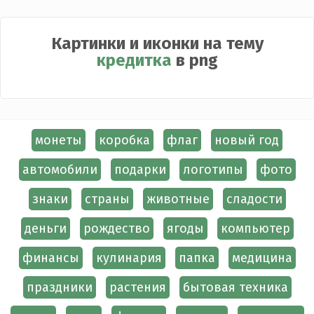
Картинки и иконки на тему
кредитка
в png
монеты
коробка
флаг
новый год
автомобили
подарки
логотипы
фото
знаки
страны
животные
сладости
деньги
рождество
ягоды
компьютер
финансы
кулинария
папка
медицина
праздники
растения
бытовая техника