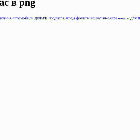
ac
в png
деньги
фрукты
для 
астения
автомобили
продукты
ягоды
социальные сети
монеты