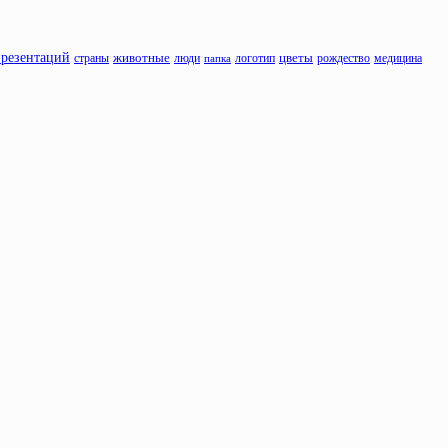
презентаций
животные
люди
цветы
рождество
страны
папка
логотип
медицина