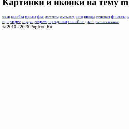
Картинки и иконки на тему
m
коробка
музыка
флаг
авто
овощи
финансы
р
знаки
логотипы
компьютер
кулинария
еда
новый год
праздники
сладости
сладкое
подарки
фото
бытовая техника
© 2010 - 2026 PngIcon.Ru