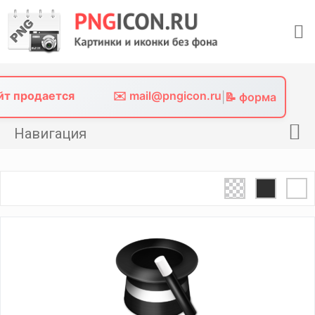
Skip
to
content
айт продается
✉️ mail@pngicon.ru
|
📝 форма
Навигация
Главная
Png иконки
Картинки без фона
Фото без фона
Контакты