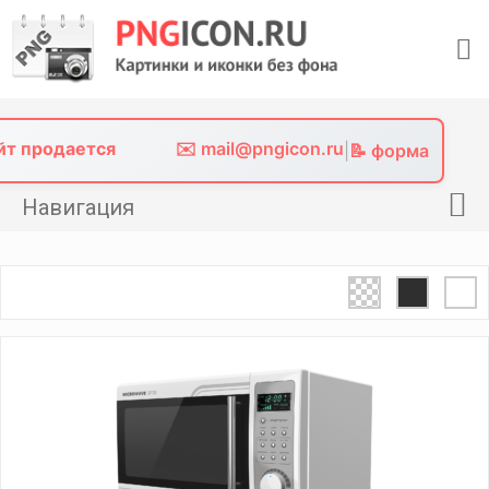
Skip
to
content
айт продается
✉️ mail@pngicon.ru
|
📝 форма
Навигация
Главная
Png иконки
Картинки без фона
Фото без фона
Контакты