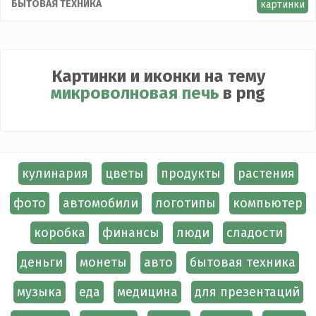
БЫТОВАЯ ТЕХНИКА
картинки
Картинки и иконки на тему
микроволновая печь
в png
кулинария
цветы
продукты
растения
фото
автомобили
логотипы
компьютер
коробка
финансы
люди
сладости
деньги
монеты
авто
бытовая техника
музыка
еда
медицина
для презентаций