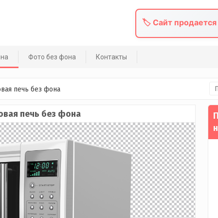
🏷️ Сайт продается
она
Фото без фона
Контакты
На
вая печь без фона
вая печь без фона
П
н