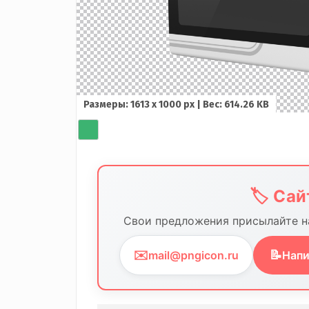
Размеры: 1613 x 1000 px | Вес: 614.26 KB
🏷️ Са
Свои предложения присылайте на
✉️
📝
mail@pngicon.ru
Напи