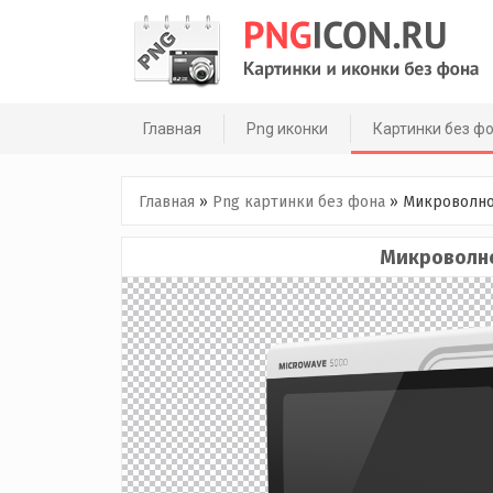
Skip
to
content
Главная
Png иконки
Картинки без ф
Главная
»
Png картинки без фона
»
Микроволно
Микроволно