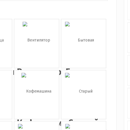
ьница
Вентилятор
Бытовая
техника
а
Кофемашина
Старый