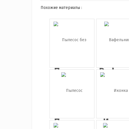
Похожие материалы :
Пылесос
Вафел
без фона
Пылесос
Иконк