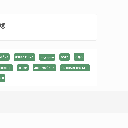
ng
еда
обка
животные
авто
подарки
автомобили
пьютер
знаки
бытовая техника
ки