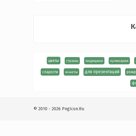
К
цветы
страны
медицина
кулинария
для презентаций
сладости
монеты
рожд
ф
© 2010 - 2026 PngIcon.Ru