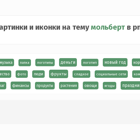
артинки и иконки на тему
мольберт
в p
деньги
новый год
кор
музыка
логотипы
логотип
папка
фрукты
ество
фото
люди
сладкое
социальные сети
ком
праздни
финансы
овощи
лаг
продукты
растения
ягоды