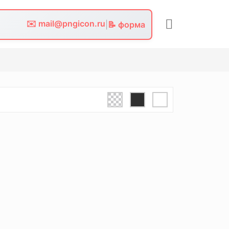
✉️ mail@pngicon.ru
|
📝 форма