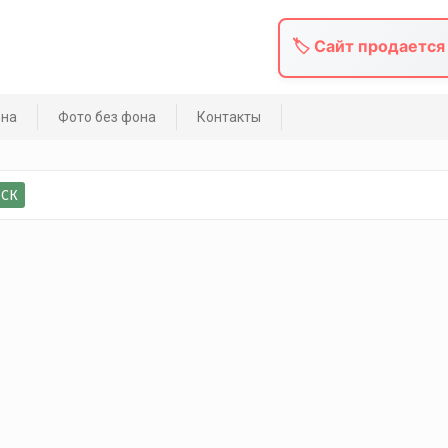
🏷️ Сайт продается
она
Фото без фона
Контакты