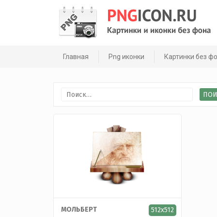
Skip
to
content
Главная
Png иконки
Картинки без ф
Найти:
МОЛЬБЕРТ
512x512