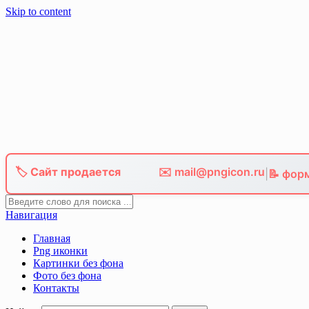
Skip to content
🏷️ Сайт продается
✉️ mail@pngicon.ru
|
📝 фор
Навигация
Главная
Png иконки
Картинки без фона
Фото без фона
Контакты