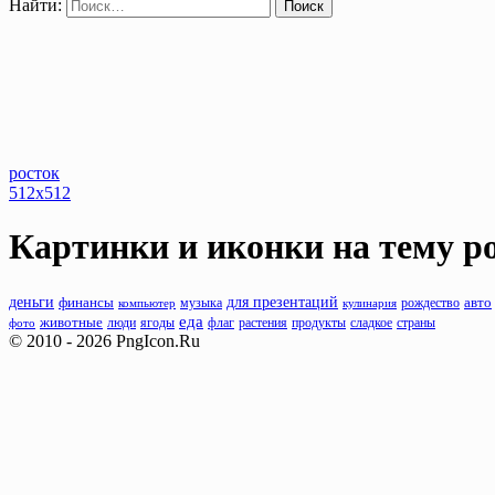
Найти:
росток
512x512
Картинки и иконки на тему
р
деньги
для презентаций
финансы
музыка
рождество
авто
компьютер
кулинария
еда
животные
люди
флаг
растения
продукты
фото
ягоды
сладкое
страны
© 2010 - 2026 PngIcon.Ru