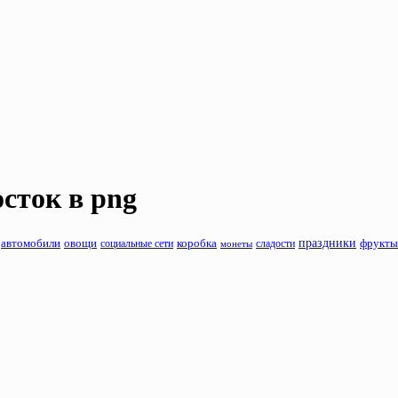
осток
в png
праздники
фрукты
автомобили
овощи
коробка
сладости
социальные сети
монеты