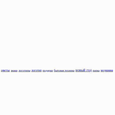
новый год
цветы
знаки
логотипы
логотип
подарки
бытовая техника
папка
медицина