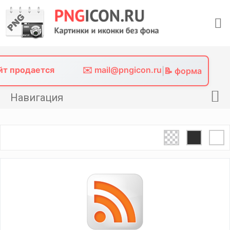
Skip
to
content
айт продается
✉️ mail@pngicon.ru
|
📝 форма
Навигация
Главная
Png иконки
Картинки без фона
Фото без фона
Контакты