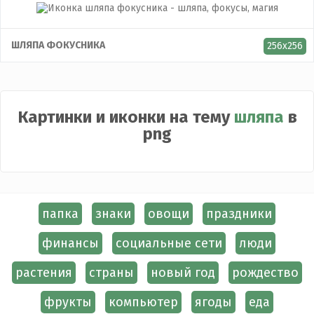
ШЛЯПА ФОКУСНИКА
256x256
Картинки и иконки на тему
шляпа
в
png
папка
знаки
овощи
праздники
финансы
социальные сети
люди
растения
страны
новый год
рождество
фрукты
компьютер
ягоды
еда