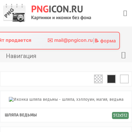
Skip
to
content
айт продается
✉️ mail@pngicon.ru
|
📝 форма
Навигация
Главная
Png иконки
Картинки без фона
Фото без фона
Контакты
ШЛЯПА ВЕДЬМЫ
512x512