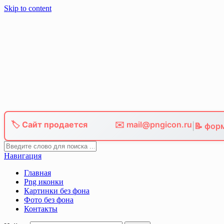
Skip to content
🏷️ Сайт продается
✉️ mail@pngicon.ru
|
📝 фор
Навигация
Главная
Png иконки
Картинки без фона
Фото без фона
Контакты