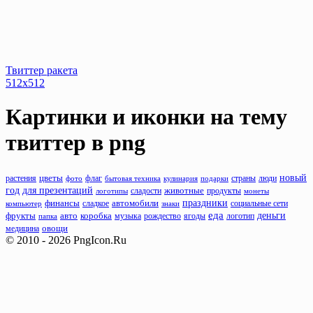
Твиттер ракета
512x512
Картинки и иконки на тему
твиттер
в png
новый
растения
цветы
флаг
люди
фото
бытовая техника
кулинария
подарки
страны
год
для презентаций
животные
сладости
продукты
логотипы
монеты
праздники
финансы
автомобили
компьютер
сладкое
знаки
социальные сети
еда
деньги
фрукты
авто
коробка
музыка
рождество
папка
ягоды
логотип
овощи
медицина
© 2010 - 2026 PngIcon.Ru