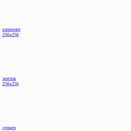
аэропорт
256x256
зонтик
256x256
стикер