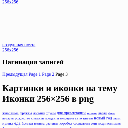
256x256
воздушная почта
256x256
Пагинация записей
Предыдущая
Page
1
Page
2
Page
3
Картинки и иконки на тему
Иконки 256×256
в png
животные
фрукты
для презентаций
логотип
страны
монеты
ягоды
фото
новый год
рождество
сладости
продукты
авто
цветы
подарки
медицина
знаки
еда
музыка
растения
коробка
люди
бытовая техника
социальные сети
кулинария