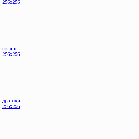
256x256
солнце
256x256
дротики
256x256