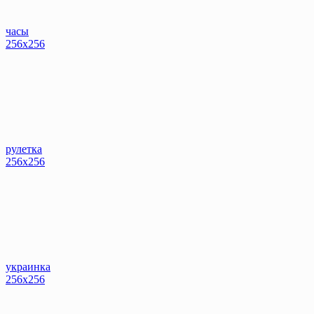
часы
256x256
рулетка
256x256
украинка
256x256