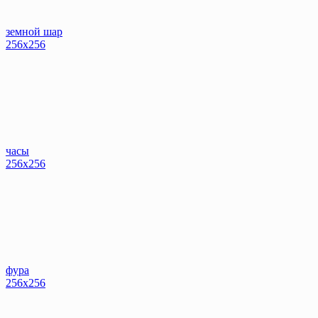
земной шар
256x256
часы
256x256
фура
256x256